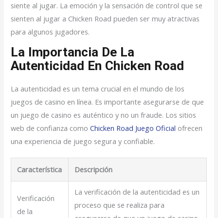
siente al jugar. La emoción y la sensación de control que se
sienten al jugar a Chicken Road pueden ser muy atractivas
para algunos jugadores.
La Importancia De La
Autenticidad En Chicken Road
La autenticidad es un tema crucial en el mundo de los
juegos de casino en línea. Es importante asegurarse de que
un juego de casino es auténtico y no un fraude. Los sitios
web de confianza como
Chicken Road Juego Oficial
ofrecen
una experiencia de juego segura y confiable.
Característica
Descripción
La verificación de la autenticidad es un
Verificación
proceso que se realiza para
de la