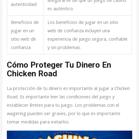
asegurarse de que un juego de casino
autenticidad
es auténtico.
Beneficios de
Los beneficios de jugar en un sitio
jugar en un
web de confianza incluyen una
sitio web de
experiencia de juego segura, confiable
confianza
y sin problemas.
Cómo Proteger Tu Dinero En
Chicken Road
La protección de tu dinero es importante al jugar a Chicken
Road. Es importante leer las condiciones del juego y
establecer límites para tu juego. Los problemas con el
wagering pueden ser graves, por lo que es importante
tomar medidas para evitarlos.