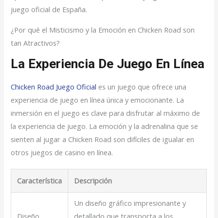
juego oficial de España.
¿Por qué el Misticismo y la Emoción en Chicken Road son
tan Atractivos?
La Experiencia De Juego En Línea
Chicken Road Juego Oficial
es un juego que ofrece una
experiencia de juego en línea única y emocionante. La
inmersión en el juego es clave para disfrutar al máximo de
la experiencia de juego. La emoción y la adrenalina que se
sienten al jugar a Chicken Road son difíciles de igualar en
otros juegos de casino en línea.
Característica
Descripción
Un diseño gráfico impresionante y
Diseño
detallado que transporta a los