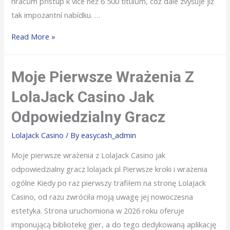
hráčům přístup k více než 6 500 titulům, což dále zvyšuje již
tak impozantní nabídku. …
LolaJack
Read More »
Casino
rozšiřuje
Moje Pierwsze Wrażenia Z
nabídku
her
LolaJack Casino Jak
o
Odpowiedzialny Gracz
tituly
od
LolaJack Casino
/ By
easycash_admin
Playtechu
Moje pierwsze wrażenia z LolaJack Casino jak
odpowiedzialny gracz lolajack pl Pierwsze kroki i wrażenia
ogólne Kiedy po raz pierwszy trafiłem na stronę LolaJack
Casino, od razu zwróciła moją uwagę jej nowoczesna
estetyka. Strona uruchomiona w 2026 roku oferuje
imponującą bibliotekę gier, a do tego dedykowaną aplikację