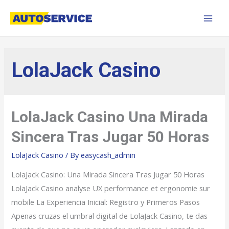
MAI
MEN
LolaJack Casino
LolaJack Casino Una Mirada
Sincera Tras Jugar 50 Horas
LolaJack Casino
/ By
easycash_admin
LolaJack Casino: Una Mirada Sincera Tras Jugar 50 Horas
LolaJack Casino analyse UX performance et ergonomie sur
mobile La Experiencia Inicial: Registro y Primeros Pasos
Apenas cruzas el umbral digital de LolaJack Casino, te das