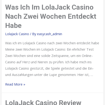
Test
Was Ich Im LolaJack Casino
et
Avis
Nach Zwei Wochen Entdeckt
Pour
Habe
Joueurs
Francais
LolaJack Casino
/ By
easycash_admin
Was ich im LolaJack Casino nach zwei Wochen entdeckt habe
Meine zwei Wochen im LolaJack Casino: Ein ehrlicher Test
Zwei Wochen sind eine solide Zeitspanne, um ein Online-
Casino auf Herz und Nieren zu prüfen. Ich habe mich ins
LolaJack Casino gestürzt, die Spiele getestet und die Ein-
und Auszahlungen unter die Lupe genommen. Hier ist, …
Was
Read More »
ich
im
LolaJack Casino Review
LolaJack