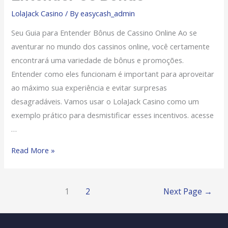
musisz
LolaJack Casino
/ By
easycash_admin
wiedzieć
Seu Guia para Entender Bônus de Cassino Online Ao se
aventurar no mundo dos cassinos online, você certamente
encontrará uma variedade de bônus e promoções.
Entender como eles funcionam é important para aproveitar
ao máximo sua experiência e evitar surpresas
desagradáveis. Vamos usar o LolaJack Casino como um
exemplo prático para desmistificar esses incentivos. acesse
…
Seu
Read More »
Guia
Completo
Posts
para
1
2
Next Page
→
pagination
Jogar
no