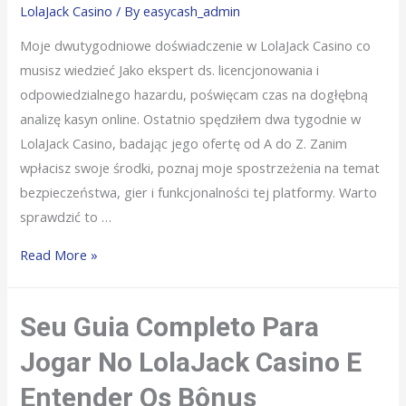
a
LolaJack Casino
/ By
easycash_admin
Month
Moje dwutygodniowe doświadczenie w LolaJack Casino co
musisz wiedzieć Jako ekspert ds. licencjonowania i
odpowiedzialnego hazardu, poświęcam czas na dogłębną
analizę kasyn online. Ostatnio spędziłem dwa tygodnie w
LolaJack Casino, badając jego ofertę od A do Z. Zanim
wpłacisz swoje środki, poznaj moje spostrzeżenia na temat
bezpieczeństwa, gier i funkcjonalności tej platformy. Warto
sprawdzić to …
Moje
Read More »
dwutygodniowe
doświadczenie
Seu Guia Completo Para
w
LolaJack
Jogar No LolaJack Casino E
Casino
Entender Os Bônus
co