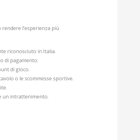
ò rendere l’esperienza più
e riconosciuto in Italia.
do di pagamento.
unt di gioco.
da tavolo o le scommesse sportive.
te.
e un intrattenimento.