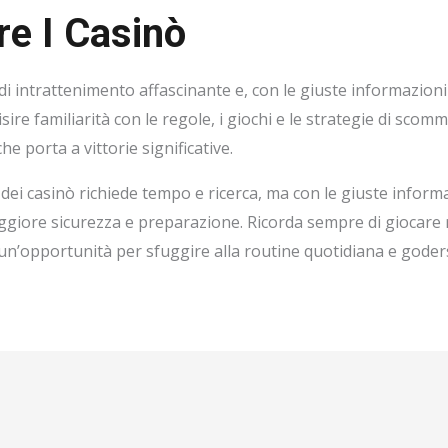
re I Casinò
 intrattenimento affascinante e, con le giuste informazioni 
uisire familiarità con le regole, i giochi e le strategie di sco
e porta a vittorie significative.
 dei casinò richiede tempo e ricerca, ma con le giuste inform
ggiore sicurezza e preparazione. Ricorda sempre di giocare r
 è un’opportunità per sfuggire alla routine quotidiana e gode