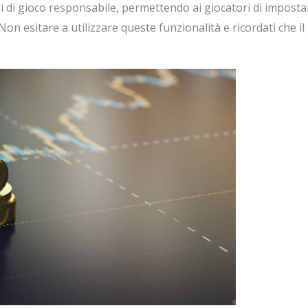
 di gioco responsabile, permettendo ai giocatori di impostare
on esitare a utilizzare queste funzionalità e ricordati che 