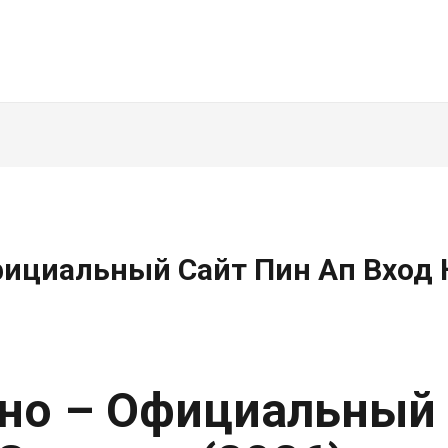
Официальный Сайт Пин Ап Вход 
ино – Официальный