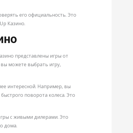
оверять его официальность. Это
Up Казино.
ино
казино представлены игры от
о вы можете выбрать игру,
лее интересной. Например, вы
 быстрого поворота колеса. Это
 игры с живыми дилерами. Это
о дома.