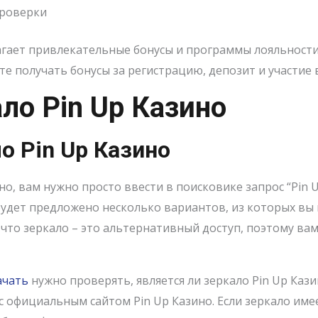
проверки
агает привлекательные бонусы и программы лояльности
е получать бонусы за регистрацию, депозит и участие 
ло Pin Up Казино
о Pin Up Казино
о, вам нужно просто ввести в поисковике запрос “Pin U
будет предложено несколько вариантов, из которых вы
 что зеркало – это альтернативный доступ, поэтому в
ачать
нужно проверять, является ли зеркало Pin Up Каз
с официальным сайтом Pin Up Казино. Если зеркало име