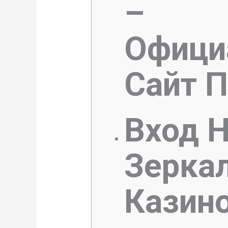
–
Офици
Сайт П
Вход 
Зеркал
Казин