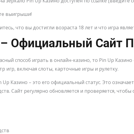
на зеркало Pin Up Казино доступен по ссылке [введите с
йте выигрыши!
тесь, что вы достигли возраста 18 лет и что игра являе
о – Официальный Сайт П
сный способ играть в онлайн-казино, то Pin Up Казино
р игр, включая слоты, карточные игры и рулетку.
 Up Казино – это его официальный статус. Это означае
дств. Сайт регулярно обновляется и проверяется, чтоб
дств