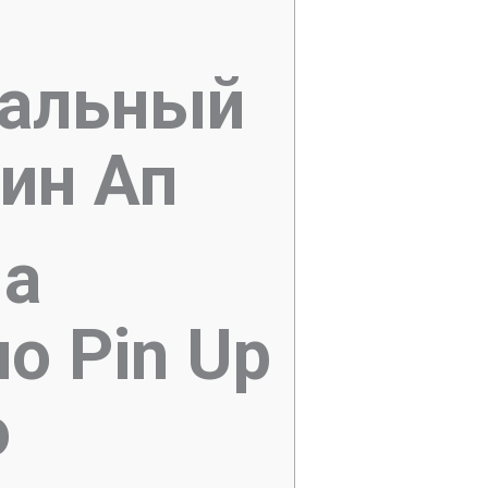
альный
ин Ап
На
о Pin Up
о