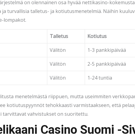
rjestelmä on olennainen osa hyvää nettikasino-kokemusta. 
ja ja turvallisia talletus- ja kotiutusmenetelmiä. Näihin kuulu
e-lompakot.
Talletus
Kotiutus
Välitön
1-3 pankkipäivää
Välitön
2-5 pankkipäivää
Välitön
1-24 tuntia
alitusta menetelmästä riippuen, mutta useimmiten verkkopan
lee kotiutuspyynnöt tehokkaasti varmistaakseen, että pelaaj
tarvittavat vahvistukset on suoritettu.
elikaani Casino Suomi -si