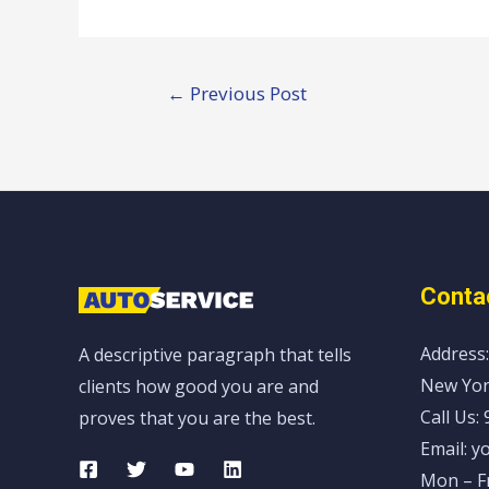
Post
←
Previous Post
navigation
Contac
Address:
A descriptive paragraph that tells
New Yor
clients how good you are and
Call Us:
proves that you are the best.
Email: 
Mon – Fr