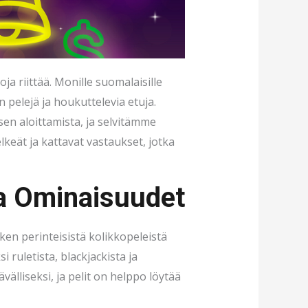
ja riittää. Monille suomalaisille
 pelejä ja houkuttelevia etuja.
en aloittamista, ja selvitämme
keät ja kattavat vastaukset, jotka
Ja Ominaisuudet
ken perinteisistä kolikkopeleistä
 ruletista, blackjackista ja
välliseksi, ja pelit on helppo löytää