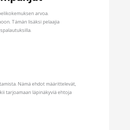
 pelikokemuksen arvoa.
noon. Tämän lisäksi pelaajia
ispalautuksilla.
tamista. Nämä ehdot määrittelevät,
rkii tarjoamaan läpinäkyviä ehtoja