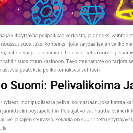
a ja viihdyttävää pelipaikkaa verkosta, ja onneksi vaihtoehto
noussut suosituksi kohteeksi, joka tarjoaa laajan valikoiman
n, mitä pelaajat useimmiten haluavat tietää ennen pelaamis
vät tähän suosittuun kasinoon. Tavoitteenamme on tarjota sel
rustuvia päätöksiä pelikokemuksesi suhteen.
no Suomi: Pelivalikoima 
ityisesti monipuolisesta pelivalikoimastaan, joka kattaa kai
ännittäviin pöytäpeleihin. Pelaajat voivat nauttia esimerkiksi
tai live-jakajien seurassa. Peliaula on suunniteltu käyttäjäystä
lla.