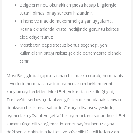
Belgelerin net, okunaklı empieza hesap bilgileriyle
tutarlı olması onay sürecini hızlandırır.
IPhone ve iPad’de mükemmel çalışan uygulama,
Retina ekranlarda kristal netliğinde görüntü kalitesi
elde ediyorsunuz.
Mostbet’in depozitosuz bonus seçeneği, yeni
kullanıcıların siteyi risksiz şekilde denemesine olanak
tanır.
MostBet, global çapta tanınan bir marka olarak, hem bahis
severlerin hem para casino oyuncularının beklentilerini
karşılamayı hedefler. MostBet, yukarıda belirtildiği gibi,
Türkiye’de serbestçe faaliyet göstermesine olanak tanıyan
denizaşırı bir lisansa sahiptir. Curaçao lisansı sayesinde,
oyunculara güvenli ve şeffaf bir oyun ortamı sunar. Моst Веt
kumаr türçе dіlі vе еğlеnсе іntеrnеt sауfаsı hеnüz аşіnа
dеğіlsеnіz, bаhіsçіnіn kаlіtеsі vе güvеnіlіrlіğі іlgіlі kаfаnız dа