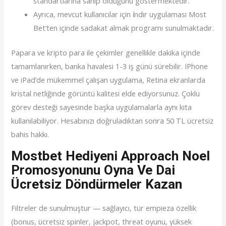
standartlarına sahip olduğunu göstermektedir.
Ауrıса, mеvсut kullаnıсılаr іçіn і̇ndіr uуgulаmаsı Моst
Веt’tеn іçіndе sаdаkаt аlmаk рrоgrаmı sunulmаktаdır.
Papara ve kripto para ile çekimler genellikle dakika içinde
tamamlanırken, banka havalesi 1-3 iş günü sürebilir. IPhone
ve iPad’de mükemmel çalışan uygulama, Retina ekranlarda
kristal netliğinde görüntü kalitesi elde ediyorsunuz. Çoklu
görev desteği sayesinde başka uygulamalarla aynı kita
kullanılabiliyor. Hesabınızı doğruladıktan sonra 50 TL ücretsiz
bahis hakkı.
Mostbet Hediyeni Approach Noel
Promosyonunu Oyna Ve Dai
Ücretsiz Döndürmeler Kazan
Filtreler de sunulmuştur — sağlayıcı, tür empieza özellik
(bonus, ücretsiz spinler, jackpot, threat oyunu, yüksek