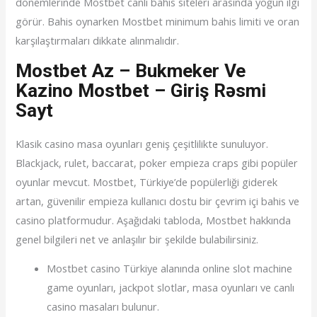
dönemlerinde Mostbet canlı bahis siteleri arasında yoğun ilgi
görür. Bahis oynarken Mostbet minimum bahis limiti ve oran
karşılaştırmaları dikkate alınmalıdır.
Mostbet Az – Bukmeker Ve
Kazino Mostbet – Giriş Rəsmi
Sayt
Klasik casino masa oyunları geniş çeşitlilikte sunuluyor.
Blackjack, rulet, baccarat, poker empieza craps gibi popüler
oyunlar mevcut. Mostbet, Türkiye’de popülerliği giderek
artan, güvenilir empieza kullanıcı dostu bir çevrim içi bahis ve
casino platformudur. Aşağıdaki tabloda, Mostbet hakkında
genel bilgileri net ve anlaşılır bir şekilde bulabilirsiniz.
Mostbet casino Türkiye alanında online slot machine
game oyunları, jackpot slotlar, masa oyunları ve canlı
casino masaları bulunur.