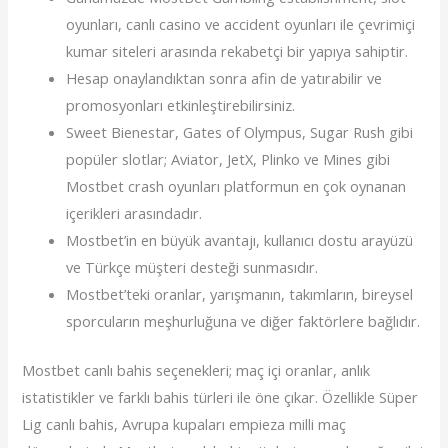
oyunları, canlı casino ve accident oyunları ile çevrimiçi
kumar siteleri arasında rekabetçi bir yapıya sahiptir.
Hesap onaylandıktan sonra afin de yatırabilir ve
promosyonları etkinleştirebilirsiniz.
Sweet Bienestar, Gates of Olympus, Sugar Rush gibi
popüler slotlar; Aviator, JetX, Plinko ve Mines gibi
Mostbet crash oyunları platformun en çok oynanan
içerikleri arasındadır.
Mostbet’in en büyük avantajı, kullanıcı dostu arayüzü
ve Türkçe müşteri desteği sunmasıdır.
Mostbet’teki oranlar, yarışmanın, takımların, bireysel
sporcuların meşhurluğuna ve diğer faktörlere bağlıdır.
Mostbet canlı bahis seçenekleri; maç içi oranlar, anlık
istatistikler ve farklı bahis türleri ile öne çıkar. Özellikle Süper
Lig canlı bahis, Avrupa kupaları empieza milli maç