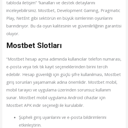
tabloda iletişim” “kanalları ve destek detaylarını
inceleyebilirsiniz. Mostbet, Development Gaming, Pragmatic
Play, NetEnt gibi sektörün en büyük isimlerinin oyunlarını
barındırıyor. Bu da oyun kalitesinin ve güvenilirliğinin garantisi
oluyor.
Mostbet Slotları
“Mostbet hesap açma adımında kullanıcılar telefon numarası,
e-posta veya tek tık kayıt seçeneklerinden birini tercih
edebilir. Hesap güvenliği için güçlü şifre kullanılması, Mostbet
giriş sorunları yaşamamak adına önemlidir. Mostbet mobil,
mobil tarayıcı ve uygulama üzerinden sorunsuz kullanım
sunar. Mostbet mobil uygulama Android cihazlar için
Mostbet APK indir seçeneği ile kurulabilir.
Şüpheli giriş uyarılarını ve e-posta bildirimlerini
etkinleştirin.