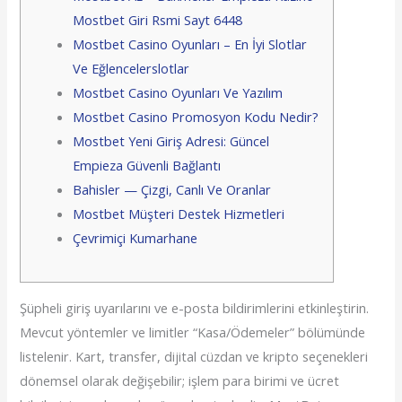
Mostbet Giri Rsmi Sayt 6448
Mostbet Casino Oyunları – En İyi Slotlar
Ve Eğlencelerslotlar
Mostbet Casino Oyunları Ve Yazılım
Mostbet Casino Promosyon Kodu Nedir?
Mostbet Yeni Giriş Adresi: Güncel
Empieza Güvenli Bağlantı
Bahisler — Çizgi, Canlı Ve Oranlar
Mostbet Müşteri Destek Hizmetleri
Çevrimiçi Kumarhane
Şüpheli giriş uyarılarını ve e-posta bildirimlerini etkinleştirin.
Mevcut yöntemler ve limitler “Kasa/Ödemeler” bölümünde
listelenir. Kart, transfer, dijital cüzdan ve kripto seçenekleri
dönemsel olarak değişebilir; işlem para birimi ve ücret