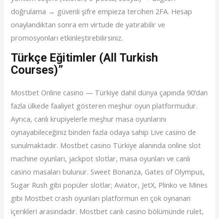
doğrulama → güvenli şifre empieza tercihen 2FA. Hesap
onaylandıktan sonra em virtude de yatırabilir ve
promosyonları etkinleştirebilirsiniz.
Türkçe Eğitimler (all Turkish
Courses)”
Mostbet Online casino — Türkiye dahil dünya çapında 90’dan
fazla ülkede faaliyet gösteren meşhur oyun platformudur.
Ayrıca, canlı krupiyelerle meşhur masa oyunlarını
oynayabileceğiniz binden fazla odaya sahip Live casino de
sunulmaktadır. Mostbet casino Türkiye alanında online slot
machine oyunları, jackpot slotlar, masa oyunları ve canlı
casino masaları bulunur. Sweet Bonanza, Gates of Olympus,
Sugar Rush gibi popüler slotlar; Aviator, JetX, Plinko ve Mines
gibi Mostbet crash oyunları platformun en çok oynanan
içerikleri arasındadır. Mostbet canlı casino bölümünde rulet,