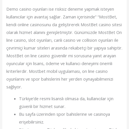
Demo casino oyunları ise risksiz deneme yapmak isteyen
kullanıcılar için avantaj sağlar. Zaman içerisinde” “MostBet,
kendi online casinosunu da geliştirerek MostBet casino sitesi
olarak hizmet alanını genişletmiştir. Günümüzde MostBet On
line casino, slot oyunları, canlı casino ve collision oyunları ile
çevrimiçi kumar siteleri arasında rekabetçi bir yapıya sahiptir.
MostBet on line casino güvenilir mi sorusuna yanıt arayan
oyuncular için lisans, ödeme ve kullanıcı deneyimi önemli
kriterlerdir. Mostbet mobil uygulaması, on line casino
oyunlarını ve spor bahislerini her yerden oynayabilmenizi
sağlıyor.
Türkiye’de resmi lisanslı olmasa da, kullanıcılar için
güvenli bir hizmet sunar.
Bu sayfa üzerinden spor bahislerine ve casinoya
erişebilirsiniz.