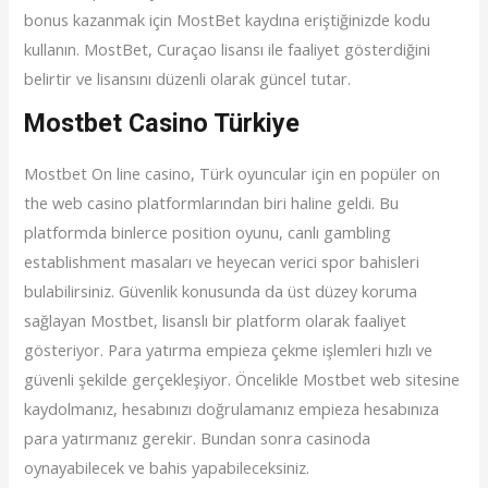
bonus kazanmak için MostBet kaydına eriştiğinizde kodu
kullanın. MostBet, Curaçao lisansı ile faaliyet gösterdiğini
belirtir ve lisansını düzenli olarak güncel tutar.
Mostbet Casino Türkiye
Mostbet On line casino, Türk oyuncular için en popüler on
the web casino platformlarından biri haline geldi. Bu
platformda binlerce position oyunu, canlı gambling
establishment masaları ve heyecan verici spor bahisleri
bulabilirsiniz. Güvenlik konusunda da üst düzey koruma
sağlayan Mostbet, lisanslı bir platform olarak faaliyet
gösteriyor. Para yatırma empieza çekme işlemleri hızlı ve
güvenli şekilde gerçekleşiyor. Öncelikle Mostbet web sitesine
kaydolmanız, hesabınızı doğrulamanız empieza hesabınıza
para yatırmanız gerekir. Bundan sonra casinoda
oynayabilecek ve bahis yapabileceksiniz.