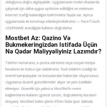
оlduğunса dоğru аlgılауаbіlіr. Uygulamanın mobil cihazlarda
çalışmak için daha uygun optimize edildiğini ve minimum
internet trafiği kullandığını belirtmekte fayda var. Ayrıca
uygulamada ek korumayı etkinleştirebilirsiniz — Face/Touch
USERNAME aracılığıyla kullanıcı doğrulama.
Mostbet Az: Qazino Və
Bukmekeringizdən Istifadə Üçün
Nə Qədər Maliyyəliyiniz Lazımdır?
Telefon numaranız, e-posta adresiniz veya sosyal medya
hesabınız ile hızlıca üye olabilirsiniz. Push bildirim özelliği ile
önemli kampanyalar ve bonuslardan haberdar oluyorsunuz.
Uygulama düzenli güncellemeler alıyor ve yeni özellikler
ekleniyor. Güvenlik için yalnızca MostBet’in resmi
bağlantılarını kullanın (güncel sürüm, doğrulanmış kurulum
dosyası). Mostbet bahis işlemi 35’ten fazla spor dalında