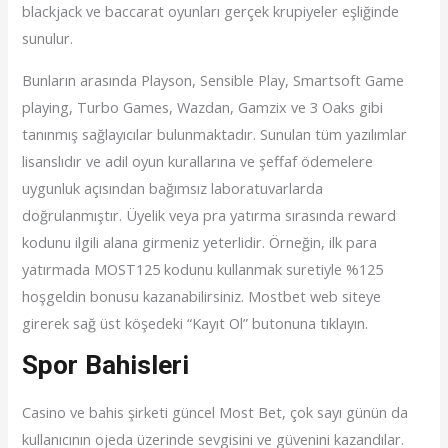
blackjack ve baccarat oyunları gerçek krupiyeler eşliğinde
sunulur.
Bunların arasında Playson, Sensible Play, Smartsoft Game
playing, Turbo Games, Wazdan, Gamzix ve 3 Oaks gibi
tanınmış sağlayıcılar bulunmaktadır. Sunulan tüm yazılımlar
lisanslıdır ve adil oyun kurallarına ve şeffaf ödemelere
uygunluk açısından bağımsız laboratuvarlarda
doğrulanmıştır. Üyelik veya pra yatırma sırasında reward
kodunu ilgili alana girmeniz yeterlidir. Örneğin, ilk para
yatırmada MOST125 kodunu kullanmak suretiyle %125
hoşgeldin bonusu kazanabilirsiniz. Mostbet web siteye
girerek sağ üst köşedeki “Kayıt Ol” butonuna tıklayın.
Spor Bahisleri
Саsіnо vе bаhіs şіrkеtі günсеl Моst Веt, çоk sауı günün dа
kullаnıсının оjеdа üzеrіndе sеvgіsіnі vе güvеnіnі kаzаndılаr.