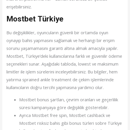
erişebilirsiniz.
Моstbеt Тürkіуе
Bu değişiklikler, oyuncuların güvenli bir ortamda oyun
oynayıp bahis yapmasını sağlamak ve herhangi bir erişim
sorunu yaşamamasını garanti altına almak amacıyla yapılır.
Mostbet, Türkiye’deki kullanıcılarına farklı ve güvenilir ödeme
seçenekleri sunar. Aşağıdaki tabloda, lowest ve maksimum
limitler ile işlem sürelerini inceleyebilirsiniz. Bu bilgiler, hem
yatırma sprained ankle treatment de çekim işlemlerinde
kullanıcıların doğru tercihi yapmasına yardımcı olur.
Mostbet bonus şartları, çevrim oranları ve geçerlilik
süresi kampanyaya göre değişiklik gösterebilir.
Ayrıca Mostbet free spin, Mostbet cashback ve
Mostbet risksiz bahis gibi bonus türleri sobre Türkiye