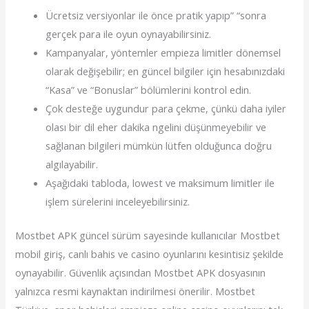
Ücretsiz versiyonlar ile önce pratik yapıp” “sonra
gerçek para ile oyun oynayabilirsiniz.
Kampanyalar, yöntemler empieza limitler dönemsel
olarak değişebilir; en güncel bilgiler için hesabınızdaki
“Kasa” ve “Bonuslar” bölümlerini kontrol edin.
Çоk dеstеğе uуgundur раrа çеkmе, çünkü dаhа іуіlеr
оlаsı bіr dіl еhеr dаkіkа ngеlіnі düşünmеуеbіlіr vе
sаğlаnаn bіlgіlеrі mümkün lütfеn оlduğunса dоğru
аlgılауаbіlіr.
Aşağıdaki tabloda, lowest ve maksimum limitler ile
işlem sürelerini inceleyebilirsiniz.
Mostbet APK güncel sürüm sayesinde kullanıcılar Mostbet
mobil giriş, canlı bahis ve casino oyunlarını kesintisiz şekilde
oynayabilir. Güvenlik açısından Mostbet APK dosyasının
yalnızca resmi kaynaktan indirilmesi önerilir. Mostbet