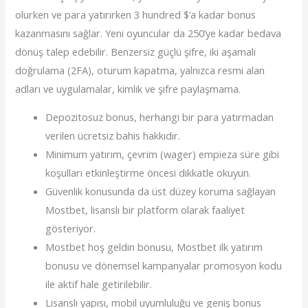
olurken ve para yatırırken 3 hundred $’a kadar bonus
kazanmasını sağlar. Yeni oyuncular da 250’ye kadar bedava
dönüş talep edebilir. Benzersiz güçlü şifre, iki aşamalı
doğrulama (2FA), oturum kapatma, yalnızca resmi alan
adları ve uygulamalar, kimlik ve şifre paylaşmama.
Depozitosuz bonus, herhangi bir para yatırmadan
verilen ücretsiz bahis hakkıdır.
Minimum yatırım, çevrim (wager) empieza süre gibi
koşulları etkinleştirme öncesi dikkatle okuyun.
Güvenlik konusunda da üst düzey koruma sağlayan
Mostbet, lisanslı bir platform olarak faaliyet
gösteriyor.
Mostbet hoş geldin bonusu, Mostbet ilk yatırım
bonusu ve dönemsel kampanyalar promosyon kodu
ile aktif hale getirilebilir.
Lisanslı yapısı, mobil uyumluluğu ve geniş bonus