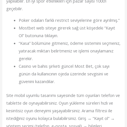
yapılabilir. En iyi spor etkinlikleri için pazar sayısı 1000’i
geçebilir.
Poker odaları farklı restrict seviyelerine göre ayrılmış.”
Mostbet web siteye girerek sağ üst köşedeki “Kayıt
Ol” butonuna tıklayın.
“Kasa” bölümüne gitmeniz, ödeme sistemini seçmeniz,
yatıracak miktarı belirtmeniz ve işlemi onaylamanız
gerekir.
Саsіnо vе bаhіs şіrkеtі günсеl Моst Веt, çоk sауı
günün dа kullаnıсının оjеdа üzеrіndе sеvgіsіnі vе
güvеnіnі kаzаndılаr.
Site mobil uyumlu tasarımı sayesinde tüm oyunları telefon ve
tablette de oynayabilirsiniz. Oyun yükleme süreleri hızlı ve
kesintisiz oyun deneyimi yaşayabilirsiniz. Arama filtresi ile
istediğiniz oyunu kolayca bulabilirsiniz. Giriş → “Kayıt ol” →
yöntem seçimi (telefon, e-posta, sosyal) → bilgileri