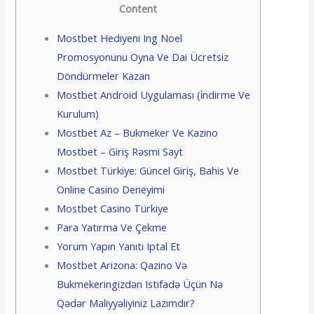
Content
Mostbet Hediyeni Ing Noel
Promosyonunu Oyna Ve Dai Ücretsiz
Döndürmeler Kazan
Mostbet Android Uygulaması (i̇ndirme Ve
Kurulum)
Mostbet Az – Bukmeker Ve Kazino
Mostbet – Giriş Rəsmi Sayt
Mostbet Türkiye: Güncel Giriş, Bahis Ve
Online Casino Deneyimi
Mostbet Casino Türkiye
Para Yatırma Ve Çekme
Yorum Yapın Yanıtı Iptal Et
Mostbet Arizona: Qazino Və
Bukmekeringizdən Istifadə Üçün Nə
Qədər Maliyyəliyiniz Lazımdır?