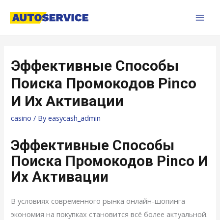
MAI
MEN
Эффективные Способы
Поиска Промокодов Pinco
И Их Активации
casino
/ By
easycash_admin
Эффективные Способы
Поиска Промокодов Pinco И
Их Активации
В условиях современного рынка онлайн-шопинга
экономия на покупках становится всё более актуальной.