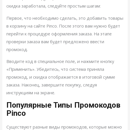
скидка заработала, следуйте простым шагам:
Первое, что необходимо сделать, это добавить товары
в корзину на сайте Pinco. После этого вам нужно будет
перейти к процедуре оформления заказа. На этапе
проверки заказа вам будет предложено ввести
промокод.
Вводите код в специальное поле, и нажмите кнопку
«Применить». Убедитесь, что система приняла
промокод, и скидка отображается в итоговой сумме
заказа. Наконец, завершите покупку, следуя
инструкциям на экране.
Популярные Типы Промокодов
Pinco
Существуют разные виды промокодов, которые можно