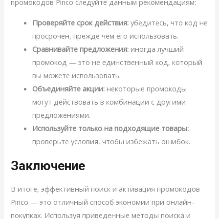
промокодов Pinco следуйте данным рекомендациям:
Проверяйте срок действия:
убедитесь, что код не
просрочен, прежде чем его использовать.
Сравнивайте предложения:
иногда лучший
промокод — это не единственный код, который
вы можете использовать.
Объединяйте акции:
некоторые промокоды
могут действовать в комбинации с другими
предложениями.
Используйте только на подходящие товары:
проверьте условия, чтобы избежать ошибок.
Заключение
В итоге, эффективный поиск и активация промокодов
Pinco — это отличный способ экономии при онлайн-
покупках. Используя приведенные методы поиска и