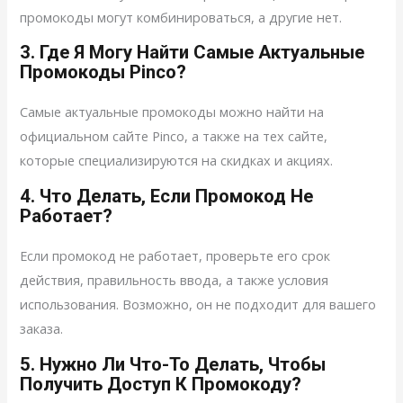
промокоды могут комбинироваться, а другие нет.
3. Где Я Могу Найти Самые Актуальные
Промокоды Pinco?
Самые актуальные промокоды можно найти на
официальном сайте Pinco, а также на тех сайте,
которые специализируются на скидках и акциях.
4. Что Делать, Если Промокод Не
Работает?
Если промокод не работает, проверьте его срок
действия, правильность ввода, а также условия
использования. Возможно, он не подходит для вашего
заказа.
5. Нужно Ли Что-То Делать, Чтобы
Получить Доступ К Промокоду?