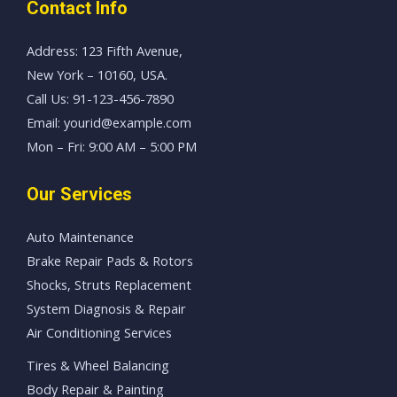
Contact Info
Address: 123 Fifth Avenue,
New York – 10160, USA.
Call Us: 91-123-456-7890
Email: yourid@example.com
Mon – Fri: 9:00 AM – 5:00 PM
Our Services
Auto Maintenance
Brake Repair Pads & Rotors
Shocks, Struts Replacement
System Diagnosis & Repair​​
Air Conditioning Services
Tires & Wheel Balancing​​
Body Repair & Painting